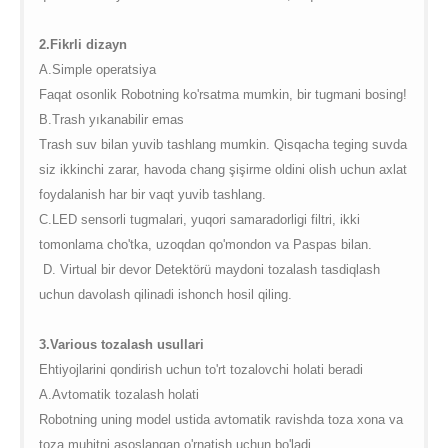
2.Fikrli dizayn
A.Simple operatsiya
Faqat osonlik Robotning ko'rsatma mumkin, bir tugmani bosing!
B.Trash y
ı
kanabilir emas
Trash suv bilan yuvib tashlang mumkin. Qisqacha teging suvda
siz ikkinchi zarar, havoda chang şişirme oldini olish uchun axlat
foydalanish har bir vaqt yuvib tashlang.
C.LED sensorli tugmalari, yuqori samaradorligi filtri, ikki
tomonlama cho'tka, uzoqdan qo'mondon va Paspas bilan.
D. Virtual bir devor Detektörü maydoni tozalash tasdiqlash
uchun davolash qilinadi ishonch hosil qiling.
3.Various tozalash usullari
Ehtiyojlarini qondirish uchun to'rt tozalovchi holati beradi
A.Avtomatik tozalash holati
Robotning uning model ustida avtomatik ravishda toza xona va
toza muhitni asoslangan o'rnatish uchun bo'ladi.