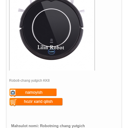
Roboti-chang yutgich KK8
Warning
: Undefined variable
$vii_demo_video_text in
Warning
: Undefined variable
/web/m.liectroux-
$vii_buy_now_text in
global.com/includes/templates/theme100/templates/tpl_product_in
/web/m.liectroux-
Mahsulot nomi:
R
obotning chang yutgich