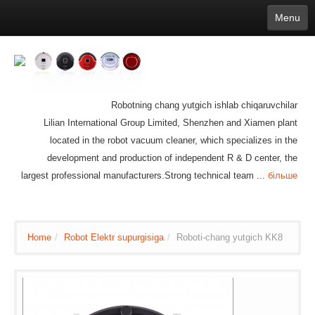
Menu
English
繁體中文
Español
русский
Қазақша
Français
Deutsch
Português
日本語
한국어
Nederlands
belgischen
čeština
عربي
Ελληνικά
עברית
Latvijas
Slovenija
Magyar
Lietuva
Dansk
Polski
Svenska
Italiano
ไทย
Robotning chang yutgich ishlab chiqaruvchilar
Suomi
Hrvatski
Română
Mongolian
bāṅlā
Norsk
Türkçe
Lilian International Group Limited, Shenzhen and Xiamen plant
Ўзбек тили
india
Tiếng Việt
íslenska
located in the robot vacuum cleaner, which specializes in the
Estonia
Bulgarian
Ukrainian
Slovenčina
development and production of independent R & D center, the
largest professional manufacturers.Strong technical team ...
більше
Home
/
Robot Elektr supurgisiga
/
Roboti-chang yutgich KK8