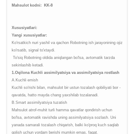
on line
35
global.com/includes/templates/theme100/templates/tpl_product_in
Mahsulot kodni:
KK-8
on line
42
Xususiyatlari:
Yangi xususiyatlar:
Ko'rsatkich nuri yashil va qachon Robotning ish jarayonining ojiz
ko'rsatib, signal to'xtaydi.
To'siq Robotning oldida aniqlangan bo'lsa, avtomatik tarzda
sekinlashib ketadi.
1.Oqilona Kuchli assimilyatsiya va assimilyatsiya rostlash
A.Kuchli emish
Kuchli so'rishi bilan, mahsulot bir ustun tozalash qobiliyati bor -
qavatda, hatto mayda chang yaxshilab tozalanadi.
B.Smart assimilyatsiya tuzatish
Mahsulot atrof-muhit turli hamma qavatlar qondirish uchun
bo'lsa, avtomatik ravishda uning assimilyatsiya sozlash. Uni
yanada samarali tozalash chiqarish, balki ko'proq kuch saqlab
qolish uchun yordam berishi mumkin emas, faqat.