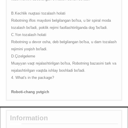
B.Kechlik nuqtasi tozalash holati
Robotning iflos maydoni belgilangan bo'lsa, u bir spiral moda
tozalash bo'ladi, poklik rejimi faollashtirilganda dog 'bo'ladi.
C.
Yon tozalash holati
Robotning u devor osha, deb belgilangan bo'lsa, u dam tozalash
rejimini yoqish bo'ladi.
D.Çizelgeleme
Muayyan vaqt rejalashtirilgan bo'lsa, Robotning bazasini tark va
rejalashtirilgan vaqtda ishlay boshladi bo'ladi.
4. What's in the package?
Roboti-chang yutgich
Information