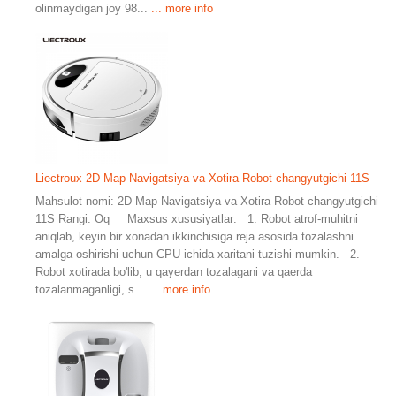
olinmaydigan joy 98...
... more info
Liectroux 2D Map Navigatsiya va Xotira Robot changyutgichi 11S
Mahsulot nomi: 2D Map Navigatsiya va Xotira Robot changyutgichi
11S Rangi: Oq Maxsus xususiyatlar: 1. Robot atrof-muhitni
aniqlab, keyin bir xonadan ikkinchisiga reja asosida tozalashni
amalga oshirishi uchun CPU ichida xaritani tuzishi mumkin. 2.
Robot xotirada bo'lib, u qayerdan tozalagani va qaerda
tozalanmaganligi, s...
... more info