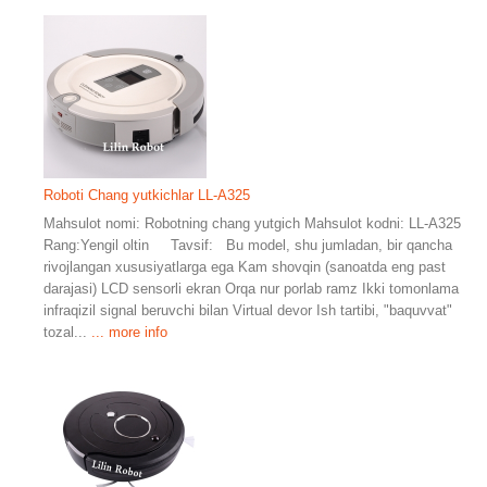
Roboti Chang yutkichlar LL-A325
Mahsulot nomi: Robotning chang yutgich Mahsulot kodni: LL-A325
Rang:Yengil oltin Tavsif: Bu model, shu jumladan, bir qancha
rivojlangan xususiyatlarga ega Kam shovqin (sanoatda eng past
darajasi) LCD sensorli ekran Orqa nur porlab ramz Ikki tomonlama
infraqizil signal beruvchi bilan Virtual devor Ish tartibi, "baquvvat"
tozal...
... more info