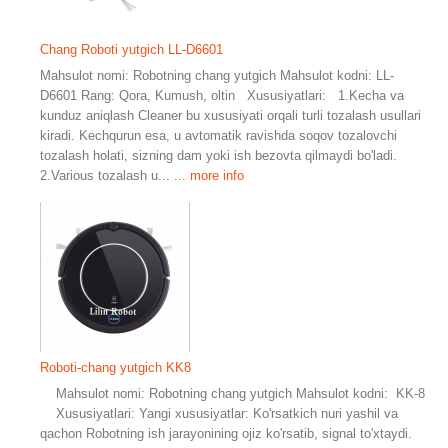
Chang Roboti yutgich LL-D6601
Mahsulot nomi: Robotning chang yutgich Mahsulot kodni: LL-
D6601 Rang: Qora, Kumush, oltin Xususiyatlari: 1.Kecha va
kunduz aniqlash Cleaner bu xususiyati orqali turli tozalash usullari
kiradi. Kechqurun esa, u avtomatik ravishda soqov tozalovchi
tozalash holati, sizning dam yoki ish bezovta qilmaydi bo'ladi.
2.Various tozalash u...
... more info
Roboti-chang yutgich KK8
Mahsulot nomi: Robotning chang yutgich Mahsulot kodni: KK-8
Xususiyatlari: Yangi xususiyatlar: Ko'rsatkich nuri yashil va
qachon Robotning ish jarayonining ojiz ko'rsatib, signal to'xtaydi.