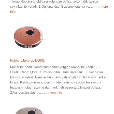
To'siq Robotning oldida aniqlangan bo'lsa, avtomatik tarzda
sekinlashib ketadi. 1.Oqilona Kuchli assimilyatsiya va a...
... more
info
Roboti Libero LL-D6601
Mahsulot nomi: Robotning chang yutgich Mahsulot kodni: LL-
D6601 Rang: Qora, Kumush, oltin Xususiyatlari: 1.Kecha va
kunduz aniqlash Cleaner bu xususiyati orqali turli tozalash usullari
kiradi. Kechqurun esa, u avtomatik ravishda soqov tozalovchi
tozalash holati, sizning dam yoki ish bezovta qilmaydi bo'ladi.
2.Various tozalash u...
... more info