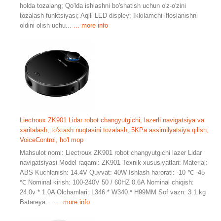
holda tozalang; Qo'lda ishlashni bo'shatish uchun o'z-o'zini
tozalash funktsiyasi; Aqlli LED displey; Ikkilamchi ifloslanishni
oldini olish uchu...
... more info
Liectroux ZK901 Lidar robot changyutgichi, lazerli navigatsiya va
xaritalash, to'xtash nuqtasini tozalash, 5KPa assimilyatsiya qilish,
VoiceControl, ho'l mop
Mahsulot nomi: Liectroux ZK901 robot changyutgichi lazer Lidar
navigatsiyasi Model raqami: ZK901 Texnik xususiyatlari: Material:
ABS Kuchlanish: 14.4V Quvvat: 40W Ishlash harorati: -10 ℃ -45
℃ Nominal kirish: 100-240V 50 / 60HZ 0.6A Nominal chiqish:
24.0v * 1.0A Olchamlari: L346 * W340 * H99MM Sof vazn: 3.1 kg
Batareya:...
... more info