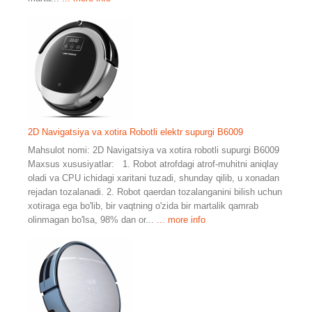
2D Navigatsiya va xotira Robotli elektr supurgi B6009
Mahsulot nomi: 2D Navigatsiya va xotira robotli supurgi B6009
Maxsus xususiyatlar: 1. Robot atrofdagi atrof-muhitni aniqlay
oladi va CPU ichidagi xaritani tuzadi, shunday qilib, u xonadan
rejadan tozalanadi. 2. Robot qaerdan tozalanganini bilish uchun
xotiraga ega bo'lib, bir vaqtning o'zida bir martalik qamrab
olinmagan bo'lsa, 98% dan or...
... more info