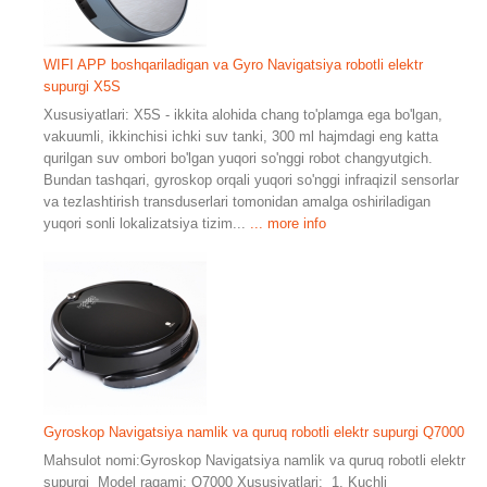
WIFI APP boshqariladigan va Gyro Navigatsiya robotli elektr
supurgi X5S
Xususiyatlari: X5S - ikkita alohida chang to'plamga ega bo'lgan,
vakuumli, ikkinchisi ichki suv tanki, 300 ml hajmdagi eng katta
qurilgan suv ombori bo'lgan yuqori so'nggi robot changyutgich.
Bundan tashqari, gyroskop orqali yuqori so'nggi infraqizil sensorlar
va tezlashtirish transduserlari tomonidan amalga oshiriladigan
yuqori sonli lokalizatsiya tizim...
... more info
Gyroskop Navigatsiya namlik va quruq robotli elektr supurgi Q7000
Mahsulot nomi:Gyroskop Navigatsiya namlik va quruq robotli elektr
supurgi Model raqami: Q7000 Xususiyatlari: 1. Kuchli