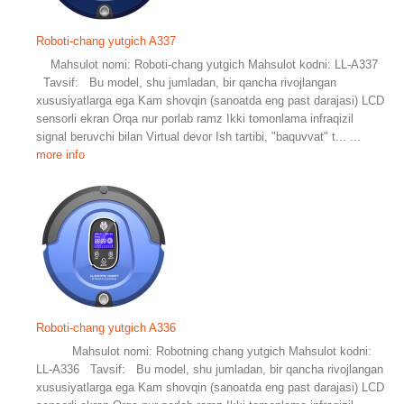
Roboti-chang yutgich A337
Mahsulot nomi: Roboti-chang yutgich Mahsulot kodni: LL-A337
Tavsif: Bu model, shu jumladan, bir qancha rivojlangan
xususiyatlarga ega Kam shovqin (sanoatda eng past darajasi) LCD
sensorli ekran Orqa nur porlab ramz Ikki tomonlama infraqizil
signal beruvchi bilan Virtual devor Ish tartibi, "baquvvat" t...
...
more info
Roboti-chang yutgich A336
Mahsulot nomi: Robotning chang yutgich Mahsulot kodni:
LL-A336 Tavsif: Bu model, shu jumladan, bir qancha rivojlangan
xususiyatlarga ega Kam shovqin (sanoatda eng past darajasi) LCD