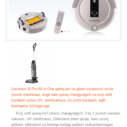
Liectroux i5 Pro All in One qattiq pol va gilam tozalovchi va kir
yuvish mashinasi, engil nam quruq changyutgich va ko'p sirtli
tozalash uchun UV, sterilizatsiya, o'z-o'zini tozalash, aqlli
boshqaruv tizimiga ega.
Ko'p sirtli quruq ho'l simsiz changyutgich; 3 ta 1 yuvish vositasi,
vakuum, UV sterilizatori; Gilamlarni (ham qisqa, ham uzun),
pollarni, plitkalarni va boshqa turdagi pollarni shikastlanmagan