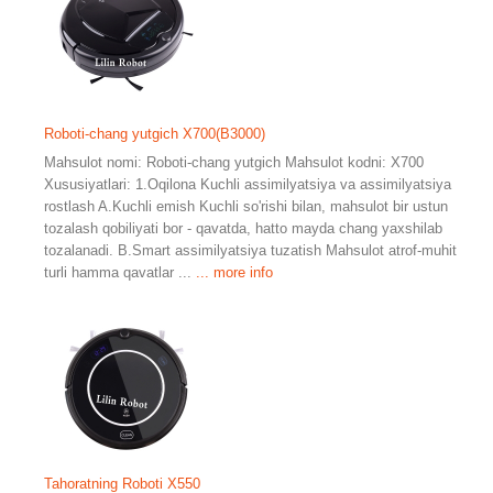
Roboti-chang yutgich X700(B3000)
Mahsulot nomi: Roboti-chang yutgich Mahsulot kodni: X700
Xususiyatlari: 1.Oqilona Kuchli assimilyatsiya va assimilyatsiya
rostlash A.Kuchli emish Kuchli so'rishi bilan, mahsulot bir ustun
tozalash qobiliyati bor - qavatda, hatto mayda chang yaxshilab
tozalanadi. B.Smart assimilyatsiya tuzatish Mahsulot atrof-muhit
turli hamma qavatlar ...
... more info
Tahoratning Roboti X550