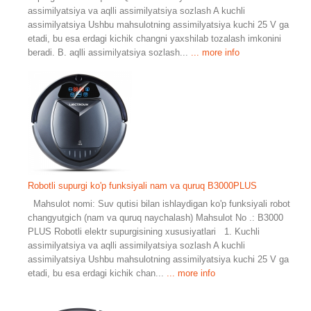
assimilyatsiya va aqlli assimilyatsiya sozlash A kuchli
assimilyatsiya Ushbu mahsulotning assimilyatsiya kuchi 25 V ga
etadi, bu esa erdagi kichik changni yaxshilab tozalash imkonini
beradi. B. aqlli assimilyatsiya sozlash...
... more info
Robotli supurgi ko'p funksiyali nam va quruq B3000PLUS
Mahsulot nomi: Suv qutisi bilan ishlaydigan ko'p funksiyali robot
changyutgich (nam va quruq naychalash) Mahsulot No .: B3000
PLUS Robotli elektr supurgisining xususiyatlari 1. Kuchli
assimilyatsiya va aqlli assimilyatsiya sozlash A kuchli
assimilyatsiya Ushbu mahsulotning assimilyatsiya kuchi 25 V ga
etadi, bu esa erdagi kichik chan...
... more info