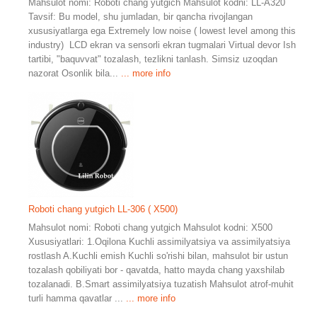
Mahsulot nomi: Roboti chang yutgich Mahsulot kodni: LL-A320
Tavsif: Bu model, shu jumladan, bir qancha rivojlangan
xususiyatlarga ega Extremely low noise ( lowest level among this
industry) LCD ekran va sensorli ekran tugmalari Virtual devor Ish
tartibi, "baquvvat" tozalash, tezlikni tanlash. Simsiz uzoqdan
nazorat Osonlik bila...
... more info
Roboti chang yutgich LL-306 ( X500)
Mahsulot nomi: Roboti chang yutgich Mahsulot kodni: X500
Xususiyatlari: 1.Oqilona Kuchli assimilyatsiya va assimilyatsiya
rostlash A.Kuchli emish Kuchli so'rishi bilan, mahsulot bir ustun
tozalash qobiliyati bor - qavatda, hatto mayda chang yaxshilab
tozalanadi. B.Smart assimilyatsiya tuzatish Mahsulot atrof-muhit
turli hamma qavatlar ...
... more info