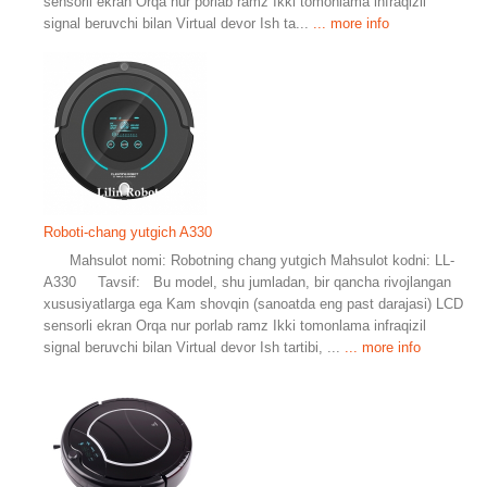
sensorli ekran Orqa nur porlab ramz Ikki tomonlama infraqizil
signal beruvchi bilan Virtual devor Ish ta...
... more info
Roboti-chang yutgich A330
Mahsulot nomi: Robotning chang yutgich Mahsulot kodni: LL-
A330 Tavsif: Bu model, shu jumladan, bir qancha rivojlangan
xususiyatlarga ega Kam shovqin (sanoatda eng past darajasi) LCD
sensorli ekran Orqa nur porlab ramz Ikki tomonlama infraqizil
signal beruvchi bilan Virtual devor Ish tartibi, ...
... more info