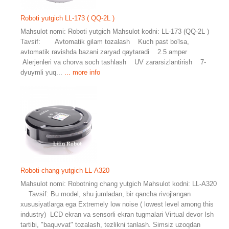
Roboti yutgich LL-173 ( QQ-2L )
Mahsulot nomi: Roboti yutgich Mahsulot kodni: LL-173 (QQ-2L )
Tavsif: Avtomatik gilam tozalash Kuch past bo'lsa,
avtomatik ravishda bazani zaryad qaytaradi 2.5 amper
Alerjenleri va chorva soch tashlash UV zararsizlantirish 7-
dyuymli yuq...
... more info
Roboti-chang yutgich LL-A320
Mahsulot nomi: Robotning chang yutgich Mahsulot kodni: LL-A320
Tavsif: Bu model, shu jumladan, bir qancha rivojlangan
xususiyatlarga ega Extremely low noise ( lowest level among this
industry) LCD ekran va sensorli ekran tugmalari Virtual devor Ish
tartibi, "baquvvat" tozalash, tezlikni tanlash. Simsiz uzoqdan