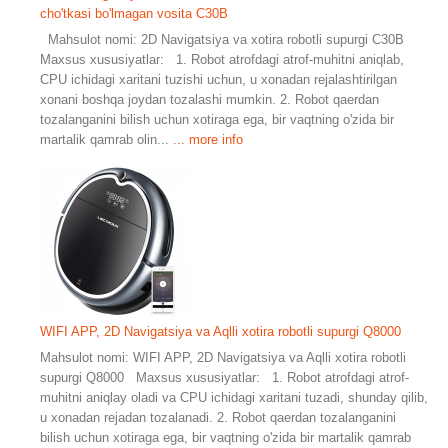
cho'tkasi bo'lmagan vosita C30B
Mahsulot nomi: 2D Navigatsiya va xotira robotli supurgi C30B
Maxsus xususiyatlar: 1. Robot atrofdagi atrof-muhitni aniqlab,
CPU ichidagi xaritani tuzishi uchun, u xonadan rejalashtirilgan
xonani boshqa joydan tozalashi mumkin. 2. Robot qaerdan
tozalanganini bilish uchun xotiraga ega, bir vaqtning o'zida bir
martalik qamrab olin...
... more info
WIFI APP, 2D Navigatsiya va Aqlli xotira robotli supurgi Q8000
Mahsulot nomi: WIFI APP, 2D Navigatsiya va Aqlli xotira robotli
supurgi Q8000 Maxsus xususiyatlar: 1. Robot atrofdagi atrof-
muhitni aniqlay oladi va CPU ichidagi xaritani tuzadi, shunday qilib,
u xonadan rejadan tozalanadi. 2. Robot qaerdan tozalanganini
bilish uchun xotiraga ega, bir vaqtning o'zida bir martalik qamrab