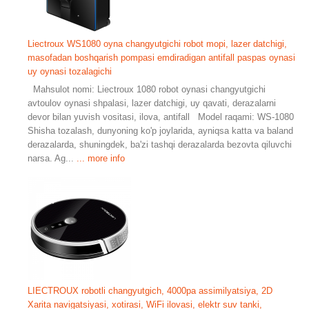
Liectroux WS1080 oyna changyutgichi robot mopi, lazer datchigi,
masofadan boshqarish pompasi emdiradigan antifall paspas oynasi
uy oynasi tozalagichi
Mahsulot nomi: Liectroux 1080 robot oynasi changyutgichi
avtoulov oynasi shpalasi, lazer datchigi, uy qavati, derazalarni
devor bilan yuvish vositasi, ilova, antifall Model raqami: WS-1080
Shisha tozalash, dunyoning ko'p joylarida, ayniqsa katta va baland
derazalarda, shuningdek, ba'zi tashqi derazalarda bezovta qiluvchi
narsa. Ag...
... more info
LIECTROUX robotli changyutgich, 4000pa assimilyatsiya, 2D
Xarita navigatsiyasi, xotirasi, WiFi ilovasi, elektr suv tanki,