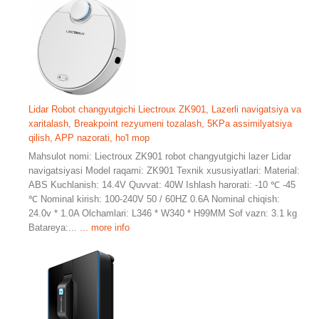
Lidar Robot changyutgichi Liectroux ZK901, Lazerli navigatsiya va
xaritalash, Breakpoint rezyumeni tozalash, 5KPa assimilyatsiya
qilish, APP nazorati, ho'l mop
Mahsulot nomi: Liectroux ZK901 robot changyutgichi lazer Lidar
navigatsiyasi Model raqami: ZK901 Texnik xususiyatlari: Material:
ABS Kuchlanish: 14.4V Quvvat: 40W Ishlash harorati: -10 ℃ -45
℃ Nominal kirish: 100-240V 50 / 60HZ 0.6A Nominal chiqish:
24.0v * 1.0A Olchamlari: L346 * W340 * H99MM Sof vazn: 3.1 kg
Batareya:...
... more info