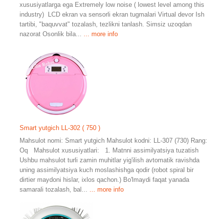
xususiyatlarga ega Extremely low noise ( lowest level among this
industry) LCD ekran va sensorli ekran tugmalari Virtual devor Ish
tartibi, "baquvvat" tozalash, tezlikni tanlash. Simsiz uzoqdan
nazorat Osonlik bila...
... more info
Smart yutgich LL-302 ( 750 )
Mahsulot nomi: Smart yutgich Mahsulot kodni: LL-307 (730) Rang:
Oq Mahsulot xususiyatlari: 1. Matnni assimilyatsiya tuzatish
Ushbu mahsulot turli zamin muhitlar yig'ilish avtomatik ravishda
uning assimilyatsiya kuch moslashishga qodir (robot spiral bir
dirtier maydoni hislar, ixlos qachon.) Bo'lmaydi faqat yanada
samarali tozalash, bal...
... more info