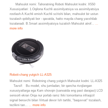
Mahsulot nomi: Tahoratning Roboti Mahsulot kodni: X550
Xususiyatlari: 1.Oqilona Kuchli assimilyatsiya va assimilyatsiya
rostlash A.Kuchli emish Kuchli so'rishi bilan, mahsulot bir ustun
tozalash qobiliyati bor - qavatda, hatto mayda chang yaxshilab
tozalanadi. B.Smart assimilyatsiya tuzatish Mahsulot atrof...
...
more info
Roboti-chang yutgich LL-A325
Mahsulot nomi: Robotning chang yutgich Mahsulot kodni: LL-A325
Tavsif: Bu model, shu jumladan, bir qancha rivojlangan
xususiyatlarga ega Kam shovqin (sanoatda eng past darajasi) LCD
sensorli ekran Orqa nur porlab ramz Ikki tomonlama infraqizil
signal beruvchi bilan Virtual devor Ish tartibi, "baquvvat" tozalash,
tezlikni tan...
... more info