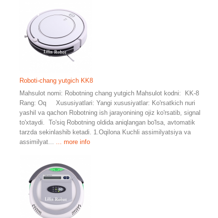
Roboti-chang yutgich KK8
Mahsulot nomi: Robotning chang yutgich Mahsulot kodni: KK-8
Rang: Oq Xususiyatlari: Yangi xususiyatlar: Ko'rsatkich nuri
yashil va qachon Robotning ish jarayonining ojiz ko'rsatib, signal
to'xtaydi. To'siq Robotning oldida aniqlangan bo'lsa, avtomatik
tarzda sekinlashib ketadi. 1.Oqilona Kuchli assimilyatsiya va
assimilyat...
... more info