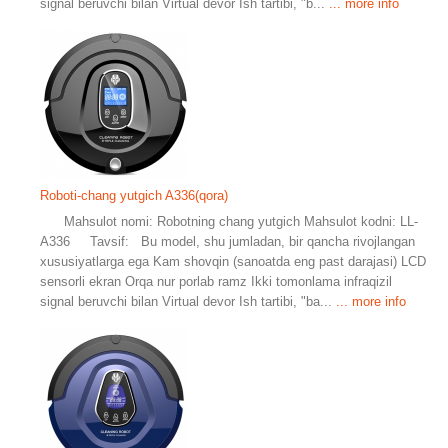
signal beruvchi bilan Virtual devor Ish tartibi, "b...
... more info
Roboti-chang yutgich A336(qora)
Mahsulot nomi: Robotning chang yutgich Mahsulot kodni: LL-
A336 Tavsif: Bu model, shu jumladan, bir qancha rivojlangan
xususiyatlarga ega Kam shovqin (sanoatda eng past darajasi) LCD
sensorli ekran Orqa nur porlab ramz Ikki tomonlama infraqizil
signal beruvchi bilan Virtual devor Ish tartibi, "ba...
... more info