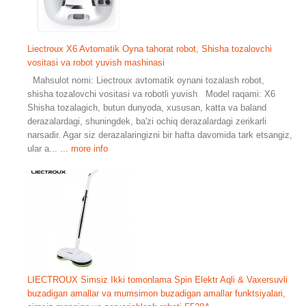
Liectroux X6 Avtomatik Oyna tahorat robot, Shisha tozalovchi
vositasi va robot yuvish mashinasi
Mahsulot nomi: Liectroux avtomatik oynani tozalash robot,
shisha tozalovchi vositasi va robotli yuvish Model raqami: X6
Shisha tozalagich, butun dunyoda, xususan, katta va baland
derazalardagi, shuningdek, ba'zi ochiq derazalardagi zerikarli
narsadir. Agar siz derazalaringizni bir hafta davomida tark etsangiz,
ular a...
... more info
LIECTROUX Simsiz Ikki tomonlama Spin Elektr Aqli & Vaxersuvli
buzadigan amallar va mumsimon buzadigan amallar funktsiyalari,