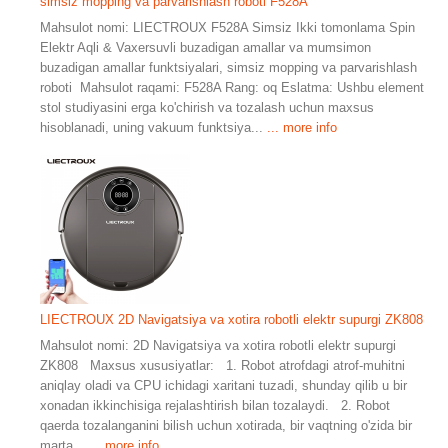
simsiz mopping va parvarishlash roboti F528A
Mahsulot nomi: LIECTROUX F528A Simsiz Ikki tomonlama Spin
Elektr Aqli & Vaxersuvli buzadigan amallar va mumsimon
buzadigan amallar funktsiyalari, simsiz mopping va parvarishlash
roboti Mahsulot raqami: F528A Rang: oq Eslatma: Ushbu element
stol studiyasini erga ko'chirish va tozalash uchun maxsus
hisoblanadi, uning vakuum funktsiya...
... more info
LIECTROUX 2D Navigatsiya va xotira robotli elektr supurgi ZK808
Mahsulot nomi: 2D Navigatsiya va xotira robotli elektr supurgi
ZK808 Maxsus xususiyatlar: 1. Robot atrofdagi atrof-muhitni
aniqlay oladi va CPU ichidagi xaritani tuzadi, shunday qilib u bir
xonadan ikkinchisiga rejalashtirish bilan tozalaydi. 2. Robot
qaerda tozalanganini bilish uchun xotirada, bir vaqtning o'zida bir
marta...
... more info