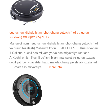
suv uchun idishda bilan robot chang yutgich (ho'l va quruq
tozalash) X900(B2005)PLUS
Mahsulot nomi: suv uchun idishda bilan robot chang yutgich (ho'l
va quruq tozalash) Mahsulot kodni: B2005PLUS Xususiyatlari:
1.Oqilona Kuchli assimilyatsiya va assimilyatsiya rostlash
A.Kuchli emish Kuchli so'rishi bilan, mahsulot bir ustun tozalash
qobiliyati bor - qavatda, hatto mayda chang yaxshilab tozalanadi.
B.Smart assimilyatsiya...
... more info