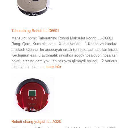
Tahoratning Roboti LL-D6601
Mahsulot nomi: Tahoratning Roboti Mahsulot kodni: LL-D6601
Rang: Qora, Kumush, oltin Xususiyatlari: 1.Kecha va kunduz
aniqlash Cleaner bu xususiyati orqali turli tozalash usullari kiradi.
Kechqurun esa, u avtomatik ravishda soqov tozalovchi tozalash
holati, sizning dam yoki ish bezovta qilmaydi bo'ladi. 2.Various
tozalash usulla...
... more info
Roboti chang yutgich LL-A320