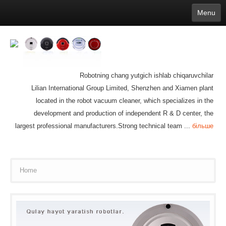
Menu
English
繁體中文
Español
русский
Қазақша
Français
Deutsch
Português
日本語
한국어
Nederlands
belgischen
čeština
عربي
Ελληνικά
עברית
Latvijas
Slovenija
Magyar
Lietuva
Dansk
Polski
Svenska
Italiano
ไทย
Robotning chang yutgich ishlab chiqaruvchilar
Suomi
Hrvatski
Română
Mongolian
bāṅlā
Norsk
Türkçe
Lilian International Group Limited, Shenzhen and Xiamen plant
Ўзбек тили
india
Tiếng Việt
íslenska
Estonia
Bulgarian
located in the robot vacuum cleaner, which specializes in the
Ukrainian
Slovenčina
development and production of independent R & D center, the
largest professional manufacturers.Strong technical team ...
більше
Home